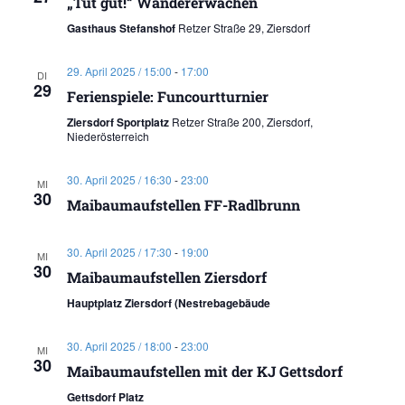
„Tut gut!“ Wandererwachen
Gasthaus Stefanshof
Retzer Straße 29, Ziersdorf
29. April 2025 / 15:00
-
17:00
DI
29
Ferienspiele: Funcourtturnier
Ziersdorf Sportplatz
Retzer Straße 200, Ziersdorf,
Niederösterreich
30. April 2025 / 16:30
-
23:00
MI
30
Maibaumaufstellen FF-Radlbrunn
30. April 2025 / 17:30
-
19:00
MI
30
Maibaumaufstellen Ziersdorf
Hauptplatz Ziersdorf (Nestrebagebäude
30. April 2025 / 18:00
-
23:00
MI
30
Maibaumaufstellen mit der KJ Gettsdorf
Gettsdorf Platz