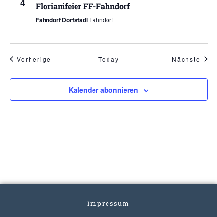
4
Florianifeier FF-Fahndorf
Fahndorf Dorfstadl
Fahndorf
Veranstaltungen
Vera
Vorherige
Today
Nächste
Kalender abonnieren
Impressum