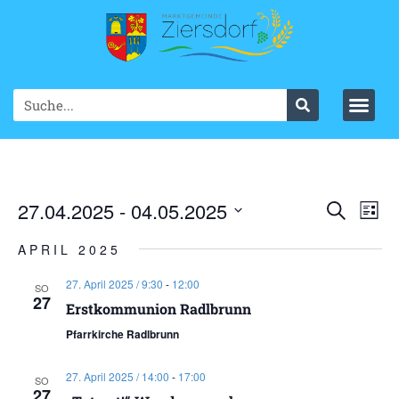
Ve
27.04.2025
 - 
04.05.2025
VER
Suche
List
Datum
An
SUC
wählen.
APRIL 2025
Na
UND
27. April 2025 / 9:30
-
12:00
SO
27
ANS
Erstkommunion Radlbrunn
Pfarrkirche Radlbrunn
NAV
27. April 2025 / 14:00
-
17:00
SO
27