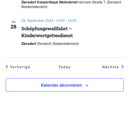
Ziersdorf Konzerthaus Weinviertel
Hornere Straße 7, Ziersdorf,
Niederösterreich
28. September 2024 / 15:00
-
18:00
SA
28
Schöpfungswallfahrt –
Kinderwortgottesdienst
Ziersdorf
Ziersdorf, Niederösterreich
Veranstaltungen
Vera
Vorherige
Today
Nächste
Kalender abonnieren