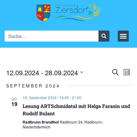
Ve
12.09.2024
 - 
28.09.2024
VER
Suche
List
Datum
An
SUC
wählen.
SEPTEMBER 2024
Na
UND
19. September 2024 / 19:00
-
21:00
DO
19
ANS
Lesung ARTSchmidatal mit Helga Farasin und
Rudolf Bulant
NAV
Radlbrunn Brandlhof
Radlbrunn 24, Radlbrunn,
Niederösterreich