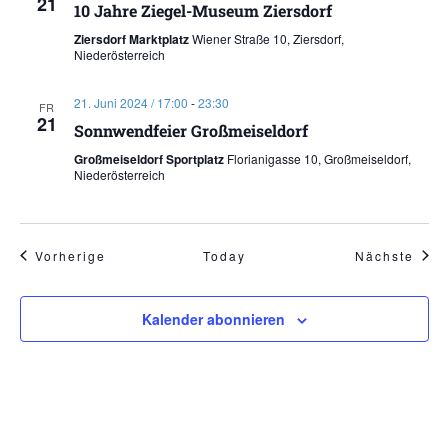
21
10 Jahre Ziegel-Museum Ziersdorf
Ziersdorf Marktplatz
Wiener Straße 10, Ziersdorf,
Niederösterreich
21. Juni 2024 / 17:00
-
23:30
FR
21
Sonnwendfeier Großmeiseldorf
Großmeiseldorf Sportplatz
Florianigasse 10, Großmeiseldorf,
Niederösterreich
Veranstaltungen
Vera
Vorherige
Today
Nächste
Kalender abonnieren