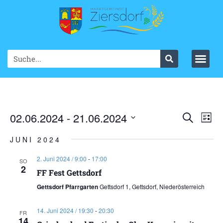
Ve
02.06.2024
 - 
21.06.2024
VER
Suche
List
Datum
An
SUC
wählen.
JUNI 2024
Na
UND
2. Juni 2024 / 9:00
-
17:00
SO
2
ANS
FF Fest Gettsdorf
Gettsdorf Pfarrgarten
Gettsdorf 1, Gettsdorf, Niederösterreich
NAV
14. Juni 2024 / 19:30
-
20:30
FR
14