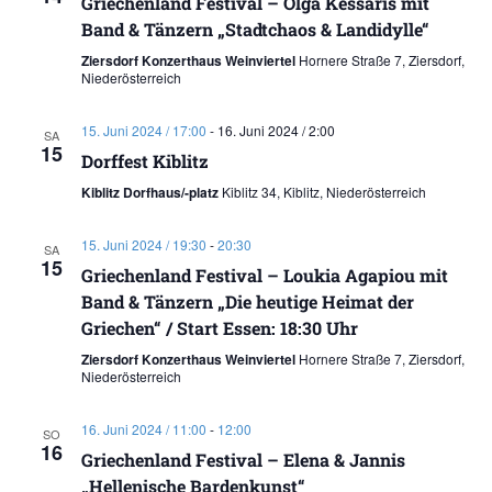
Griechenland Festival – Olga Kessaris mit
Band & Tänzern „Stadtchaos & Landidylle“
Ziersdorf Konzerthaus Weinviertel
Hornere Straße 7, Ziersdorf,
Niederösterreich
15. Juni 2024 / 17:00
-
16. Juni 2024 / 2:00
SA
15
Dorffest Kiblitz
Kiblitz Dorfhaus/-platz
Kiblitz 34, Kiblitz, Niederösterreich
15. Juni 2024 / 19:30
-
20:30
SA
15
Griechenland Festival – Loukia Agapiou mit
Band & Tänzern „Die heutige Heimat der
Griechen“ / Start Essen: 18:30 Uhr
Ziersdorf Konzerthaus Weinviertel
Hornere Straße 7, Ziersdorf,
Niederösterreich
16. Juni 2024 / 11:00
-
12:00
SO
16
Griechenland Festival – Elena & Jannis
„Hellenische Bardenkunst“