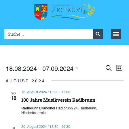
Ve
18.08.2024
 - 
07.09.2024
VER
Suche
List
Datum
An
SUC
wählen.
AUGUST 2024
Na
UND
18. August 2024 / 10:00
-
17:00
SO
18
ANS
100 Jahre Musikverein Radlbrunn
Radlbrunn Brandlhof
Radlbrunn 24, Radlbrunn,
NAV
Niederösterreich
20. August 2024 / 18:30
-
19:30
DI