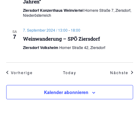
Jahren“
Ziersdorf Konzerthaus Weinviertel
Hornere Straße 7, Ziersdorf,
Niederösterreich
7. September 2024 / 13:00
-
18:00
SA
7
Weinwanderung – SPÖ Ziersdorf
Ziersdorf Volksheim
Horner Straße 42, Ziersdorf
Veranstaltungen
Vera
Vorherige
Today
Nächste
Kalender abonnieren