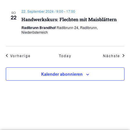
22. September 2024 / 9:00
-
17:00
SO
22
Handwerkskurs: Flechten mit Maisblättern
Radlbrunn Brandlhof
Radlbrunn 24, Radlbrunn,
Niederösterreich
Veranstaltungen
Vera
Vorherige
Today
Nächste
Kalender abonnieren