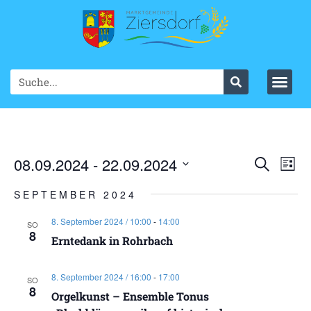
Ve
08.09.2024
 - 
22.09.2024
VER
Suche
List
Datum
An
SUC
wählen.
SEPTEMBER 2024
Na
UND
8. September 2024 / 10:00
-
14:00
SO
8
ANS
Erntedank in Rohrbach
NAV
8. September 2024 / 16:00
-
17:00
SO
8
Orgelkunst – Ensemble Tonus