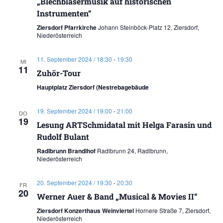
„Blechbläsermusik auf historischen
Instrumenten“
Ziersdorf Pfarrkirche
Johann Steinböck-Platz 12, Ziersdorf,
Niederösterreich
11. September 2024 / 18:30
-
19:30
MI
11
Zuhör-Tour
Hauptplatz Ziersdorf (Nestrebagebäude
19. September 2024 / 19:00
-
21:00
DO
19
Lesung ARTSchmidatal mit Helga Farasin und
Rudolf Bulant
Radlbrunn Brandlhof
Radlbrunn 24, Radlbrunn,
Niederösterreich
20. September 2024 / 19:30
-
20:30
FR
20
Werner Auer & Band „Musical & Movies II“
Ziersdorf Konzerthaus Weinviertel
Hornere Straße 7, Ziersdorf,
Niederösterreich