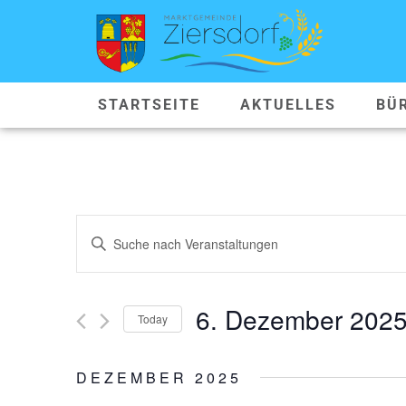
STARTSEITE
AKTUELLES
BÜ
VERANSTALTUNGEN
Geben
Sie
SUCHE
Das
Schlüsselwort.
Suche
UND
nach
6. Dezember 202
Veranstaltungen
Today
ANSICHTEN,
Schlüsselwort.
Datum
wählen.
NAVIGATION
DEZEMBER 2025