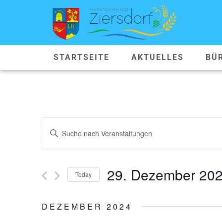
STARTSEITE
AKTUELLES
BÜ
VERANSTALTUNGEN
Geben
Sie
SUCHE
Das
Schlüsselwort.
Suche
UND
nach
29. Dezember 20
Veranstaltungen
Today
ANSICHTEN,
Schlüsselwort.
Datum
wählen.
NAVIGATION
DEZEMBER 2024